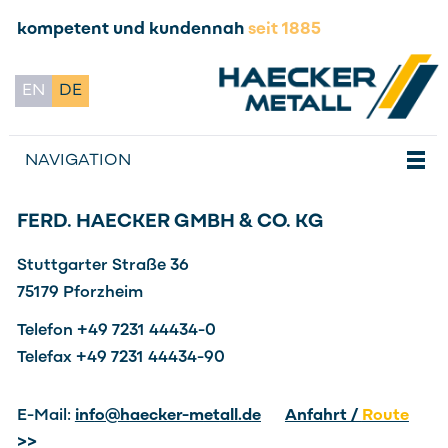
kompetent und kundennah
seit 1885
EN
DE
NAVIGATION
FERD. HAECKER GMBH & CO. KG
Stuttgarter Straße 36
75179 Pforzheim
Telefon +49 7231 44434-0
Telefax +49 7231 44434-90
E-Mail:
nf
h
ck
r-m
t
ll
d
Anfahrt /
Route
>>