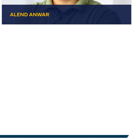
ALEND ANWAR
ALEND ANWAR
+49 7231 44434-25
Vertrieb
E-Mail senden