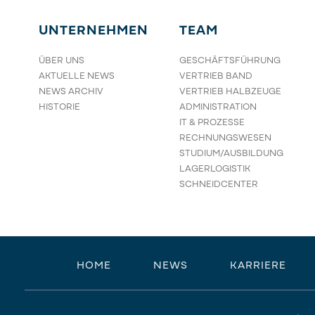
Vertrieb
E-Mail senden
UNTERNEHMEN
TEAM
ÜBER UNS
GESCHÄFTSFÜHRUNG
AKTUELLE NEWS
VERTRIEB BAND
NEWS ARCHIV
VERTRIEB HALBZEUGE
HISTORIE
ADMINISTRATION
IT & PROZESSE
RECHNUNGSWESEN
STUDIUM/AUSBILDUNG
LAGERLOGISTIK
SCHNEIDCENTER
HOME
NEWS
KARRIERE