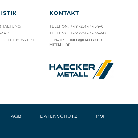
ISTIK
KONTAKT
RHALTUNG
TELEFON: +49 7231 44434-0
PARK
TELEFAX:
+49 7231 44434-90
IDUELLE KONZEPTE
E-MAIL:
NF
H
CK
R-
M
T
LL
D
AGB
DATENSCHUTZ
MSI