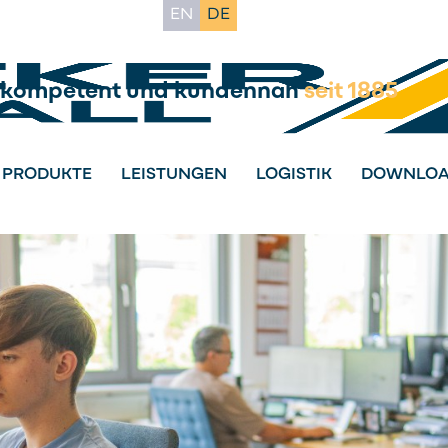
EN
DE
kompetent und kundennah
seit 1885
PRODUKTE
LEISTUNGEN
LOGISTIK
DOWNLO