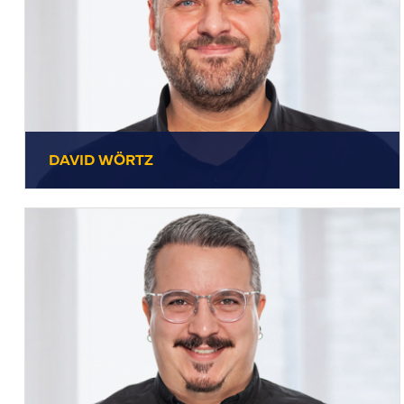
DAVID WÖRTZ
DAVID WÖRTZ
+49 7231 44434-12
Leitung
E-Mail senden