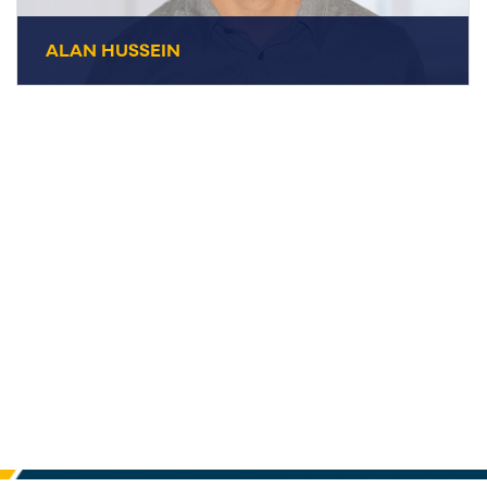
ALAN HUSSEIN
ALAN HUSSEIN
+49 7231 44434-44
Vertrieb
E-Mail senden