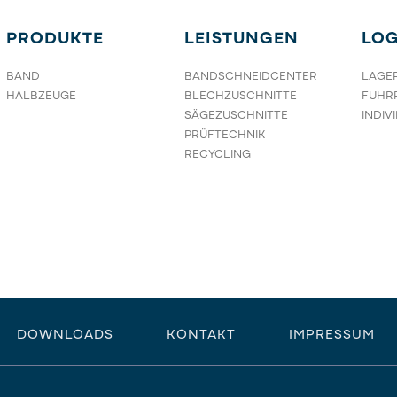
PRODUKTE
LEISTUNGEN
LOG
BAND
BANDSCHNEIDCENTER
LAGE
HALBZEUGE
BLECHZUSCHNITTE
FUHR
SÄGEZUSCHNITTE
INDIV
PRÜFTECHNIK
RECYCLING
DOWNLOADS
KONTAKT
IMPRESSUM