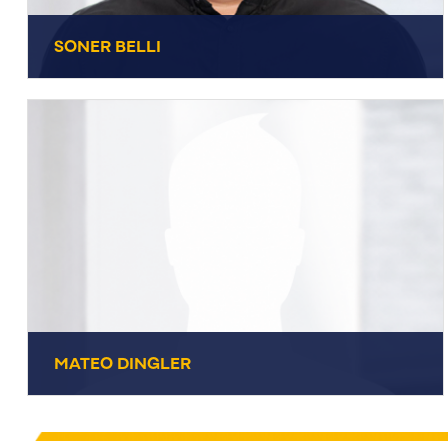
SONER BELLI
SONER BELLI
+49 7231 44434-20
Vertrieb
E-Mail senden
MATEO DINGLER
MATEO DINGLER
+49 7231 44434-45