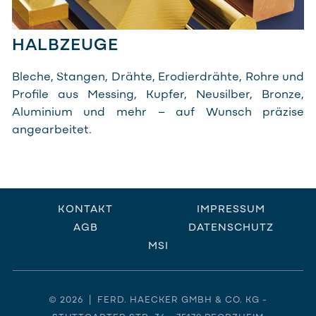
HALBZEUGE
Bleche, Stangen, Drähte, Erodierdrähte, Rohre und
Profile aus Messing, Kupfer, Neusilber, Bronze,
Aluminium und mehr – auf Wunsch präzise
angearbeitet.
KONTAKT
IMPRESSUM
AGB
DATENSCHUTZ
MSI
© 2026 | FERD. HAECKER GMBH & CO. KG -