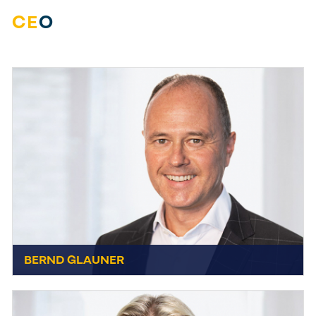
CE
O
BERND GLAUNER
BERND GLAUNER
+49 7231 44434-0
CEO
Send E-Mail